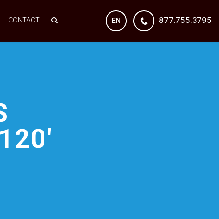
877.755.3795
CONTACT
EN
S
120'